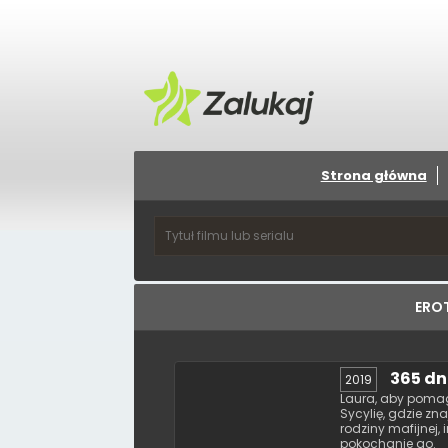
Strona główna
ERO
365 dn
2019
Laura, aby pomag
Sycylię, gdzie zn
rodziny mafijnej,
pokochanie go.