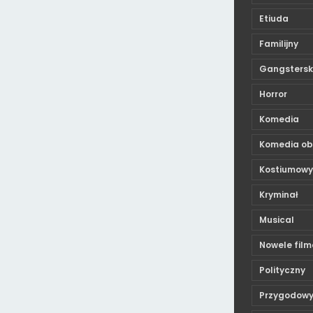
Etiuda
Familijny
Gangstersk
Horror
Komedia
Komedia ob
Kostiumowy
Kryminał
Musical
Nowele fil
Polityczny
Przygodow