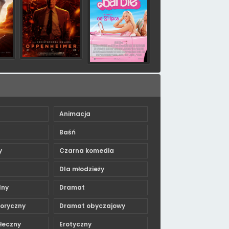
Animacja
Baśń
y
Czarna komedia
Dla młodzieży
lny
Dramat
toryczny
Dramat obyczajowy
łeczny
Erotyczny