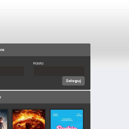
nia
Hasło:
y