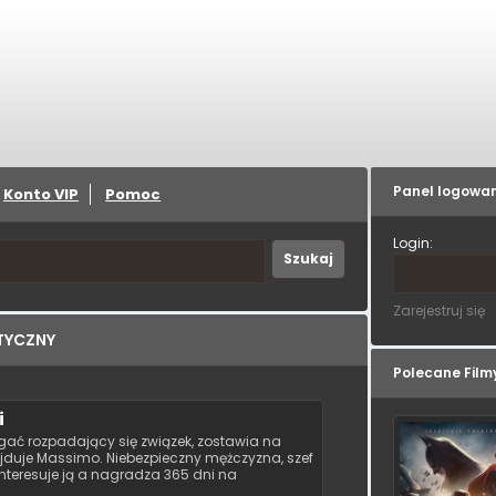
Panel logowa
Konto VIP
Pomoc
Login:
Zarejestruj się
TYCZNY
Polecane Film
i
ać rozpadający się związek, zostawia na
ajduje Massimo. Niebezpieczny mężczyzna, szef
 interesuje ją a nagradza 365 dni na