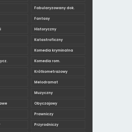
Fabularyzowany dok.
Fantasy
i
Historyczny
Katastroficzny
Komedia kryminalna
ycz.
Komedia rom.
Krótkometrażowy
Melodramat
Muzyczny
mowe
Obyczajowy
Prawniczy
y
Przyrodniczy