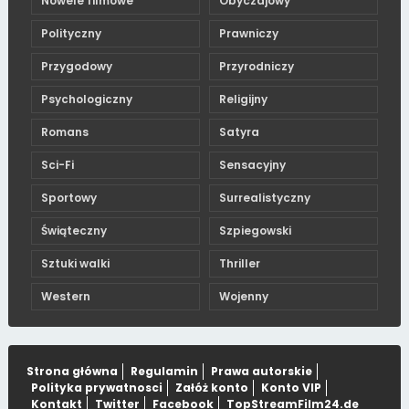
Nowele filmowe
Obyczajowy
Polityczny
Prawniczy
Przygodowy
Przyrodniczy
Psychologiczny
Religijny
Romans
Satyra
Sci-Fi
Sensacyjny
Sportowy
Surrealistyczny
Świąteczny
Szpiegowski
Sztuki walki
Thriller
Western
Wojenny
Strona główna
Regulamin
Prawa autorskie
Polityka prywatnosci
Załóż konto
Konto VIP
Kontakt
Twitter
Facebook
TopStreamFilm24.de