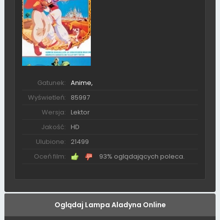
Gatunek:
Anime,
Wyświetleń:
85997
Wersja:
Lektor
Jakość:
HD
Ulubione:
21499
Oceń film:
93% oglądających poleca.
Oglądaj Lampa Aladyna Online